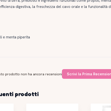
evito di birra, prebiotici e ingredienti funzionali come propoli, ment
efficienza digestiva, la freschezza del cavo orale e la funzionalità de
oli e menta piperita
to prodotto non ha ancora recensioni
Scrivi la Prima Recensio
uenti prodotti