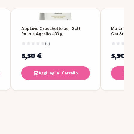
Applaws Crocchette per Gatti
Morando Le 
Pollo e Agnello 400 g
Cat Sterili
(0)
5,50 €
5,90 €
Aggiungi al Carrello
Ag