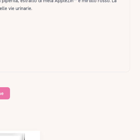
a piperita, estratto di mela AppleZin™ e mirtillo rosso. La
lle vie urinarie.
ne