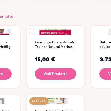
na tutto
mido
Umido gatto sterilizzato
Natura
 4x85 g
Trainer Natural Merluzzo
adulto 
12x85 g
bianch
15,00 €
3,7
to
Vedi Prodotto
V
OFFERTA
Medium
Natural Trainer Urinary