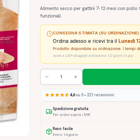
Alimento secco per gattini 7-12 mesi con pollo 
funzionali.
CONSEGNA STIMATA (SU ORDINAZIONE)
Ordina adesso e ricevi tra il
Lunedì 1
Prodotto disponibile su ordinazione. I tempi 
Isole e CAP disagiati richiedono 1/2 giorni in più
4,6
su 5 • 221 recensioni
Spedizione gratuita
Per ordini sopra i 89€
Reso facile
Entro 14 giorni