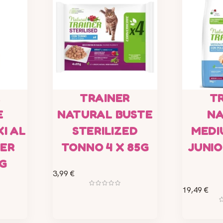
R
TRAINER
T
E
NATURAL BUSTE
NA
I AL
STERILIZED
MEDI
PER
TONNO 4 X 85G
JUNIO
KG
3,99 €
19,49 €