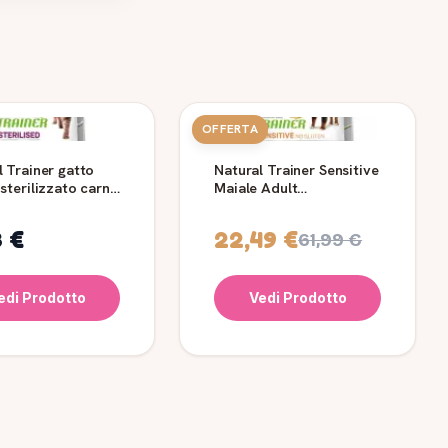
OFFERTA
l Trainer gatto
Natural Trainer Sensitive
sterilizzato carni
Maiale Adult
e
Medium/Maxi
3 €
22,49 €
61,99 €
edi Prodotto
Vedi Prodotto